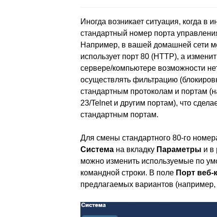
Иногда возникает ситуация, когда в 
стандартный номер порта управления 
Например, в вашей домашней сети мо
использует порт 80 (HTTP), а измен
сервере/компьютере возможности нет
осуществлять фильтрацию (блокировк
стандартным протоколам и портам (н
23/Telnet и другим портам), что сдел
стандартным портам.
Для смены стандартного 80-го номер
Система
на вкладку
Параметры
и в
можно изменить используемые по ум
командной строки. В поле
Порт веб-
предлагаемых вариантов (например, 