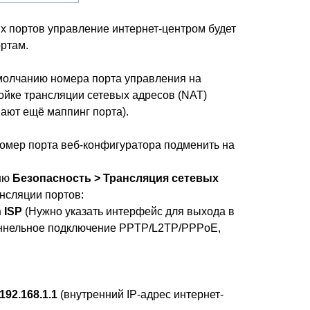
 портов управление интернет-центром будет
ртам.
молчанию номера порта управления на
ойке трансляции сетевых адресов (NAT)
вают ещё маппинг порта).
омер порта веб-конфигуратора подменить на
еню
Безопасность > Трансляция сетевых
нсляции портов:
 ISP
(Нужно указать интерфейс для выхода в
туннельное подключение PPTP/L2TP/PPPoE,
192.168.1.1
(внутренний IP-адрес интернет-