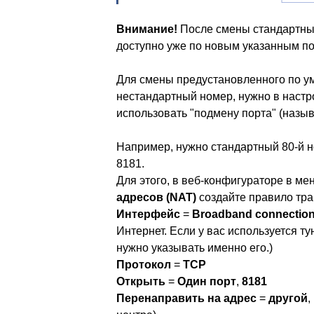
Внимание!
После смены стандартных
доступно уже по новым указанным по
Для смены предустановленного по у
нестандартный номер, нужно в настр
использовать "подмену порта" (назы
Например, нужно стандартный 80-й н
8181.
Для этого, в веб-конфигураторе в м
адресов (NAT)
создайте правило тра
Интерфейс
=
Broadband connection
Интернет. Если у вас используется 
нужно указывать именно его.)
Протокол
=
TCP
Открыть
=
Один порт
,
8181
Перенаправить на адрес
=
другой
,